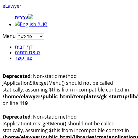
eLawyer
Menu
דף הבית
טופס הזמנה
צור קשר
Deprecated
: Non-static method
JApplicationSite::getMenu() should not be called
statically, assuming $this from incompatible context in
/home/elawyer/public_html/templates/gk_startup/lib
on line
119
Deprecated
: Non-static method
JApplicationCms::getMenu() should not be called
statically, assuming $this from incompatible context in
/home/elawyer/public_html/libraries/cms/application/