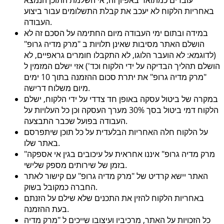
באחריות הלקוח לא יעכב את קבלת התשלומים עבור ביצוע
העבודה.
במידה ובתום ימי העבודה מיום החתימה על הסכם זה לא
הושלם האתר מסיבות שאינן תלויות ב "מרק מדיה גרופ"
(לדוגמא: לא הועבר הלוגו, לא התקבלו חומרים גראפיים, לא
הושלם תהליך הבדיקה על ידי הלקוח וכד') אזי ישלם המזמין ל
"מרק מדיה גרופ" את יתרת סכום ההזמנה בתוך 10 ימים
מיום משלוח דרישה.
במקרה של ביטול עסקה באופן חד צדדי על ידי הלקוח, ישלם
הלקוח דמי ביטול בסך 30% מערך העסקה וכן כל העלויות על
העבודה בפועל שכבר התבצעה.
על הלקוח חלה האחריות הבלעדית על כל תוכן שיתפרסם
באתר שלו.
"מרק מדיה גרופ" איננו אחראית על עיכובים בגין אי אספקה
בזמן של שירותים מספק שלישי.
האתר יישא קרדיט של "מרק מדיה גרופ" עם קישור לאתר
החברה כמקובל בשוק.
באחריות הלקוח להזין את התכנים שלא שילם על הזנתם
בעת ההזמנה.
כל הזכויות על האתר, מרכיביו ועיצובו שייכים ל "מרק מדיה