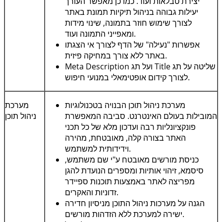
יצירת טבלאות ועוד. כמו כן מאפשר העורך
יעילות גבוהה בניהול תיקיות תמונת באתר
לצורך שימוש חוזר בתמונה, שינוי מידות
ומאפייני התמונה ועוד.
אפשרות "נעילה" של הדף לצורך אי הצגתו
באתר ללא צורך במחיקה פיזית.
שליטה על תג
Title
ועל תג
Meta Description
לצורך קידום אופטימאלי במנועי חיפוש.
מערכת ניהול תוכן הבנויה בטכנולוגיות
מערכת
המובילות בעולם האינטרנט. סביבה המאפשרת
ניהול תוכן
פונקציונליות רבה ועדכון מלא של כל תכני
האתר בצורה קלה, מאובטחת, מהירה
וידידותית למשתמש.
כניסת מורשים מאובטח ע"י שם משתמש,
סיסמא, זיהוי אותיות ומספרים הנועדת להגן
מפריצה לאתר באמצעות תוכנות ספיידר
זדוניות והאקרים.
הגנה על מערכות ניהול התוכן מניסיון חדירה
ישירה למערכת ללא הזדהות מורשים.