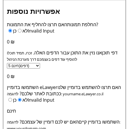
אפשרויות נוספות
האם תרצו להחליף את התמונות?
החלפת תמונות
Invalid Input
לא
כן
0 ₪
דפי תוכן
אנו נזין את התוכן עבור הדפים האלה.
זכרו, תמיד תוכלו
להוסיף עוד דפים בעצמכם דרך מערכת הניהול
0 ₪
האם תרצו להשתמש בדומיין שלנו
השתמשו בדומיין eLawyer
ככתובת לאתר שלכם?
.eLawyer.co.il
yourname
לדוגמה:
Invalid Input
לא
כן
חינם
השתמשו בדומיין קיים
האם יש לכם דומיין של עצמכם?
לדוגמה:
www.
yourdomain
.com