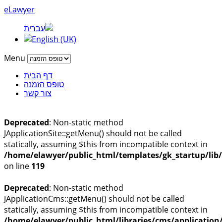
eLawyer
Menu
דף הבית
טופס הזמנה
צור קשר
Deprecated
: Non-static method
JApplicationSite::getMenu() should not be called
statically, assuming $this from incompatible context in
/home/elawyer/public_html/templates/gk_startup/lib
on line
119
Deprecated
: Non-static method
JApplicationCms::getMenu() should not be called
statically, assuming $this from incompatible context in
/home/elawyer/public_html/libraries/cms/application/