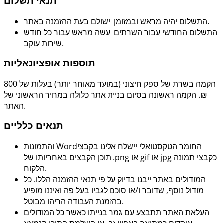
תנאי תשלום
התשלום יהיה מראש ובמזומן וישולם בעת ההזמנה באתר.
התשלום החודשי עבור השרתים יעשה מראש עבור כל חודש
שירות עוקב.
תוספות אופציונאליות
הקמה בשרת של ספק חיצוני (במועד מאוחר יותר) בעלות של 800
₪. הקמה ראשונה בסיום בניית אתר כלולה במחיר הראשוני של
האתר.
תנאים כלליים
החומר הטקסטואלי יישלח אלינו בקבצי
Word
והתמונות
כקבצי תמונה
jpg
או
gif
או
png
. תוכן הקבצים באחריותו של
הלקוח.
המודולים באתר ייבנו בדיוק על פי תנאי ההזמנה הללו. כל
מודול נוסף, שדובר ו/או סוכם לגביו בעל פה ואיננו מופיע
בהזמנת העבודה הריהו מבוטל.
העלאת האתר תתבצע עם גמר בנייתו כאשר כל המודולים
עובדים כמתואר באפיון זה, אי השלמת התוכן הנמצא