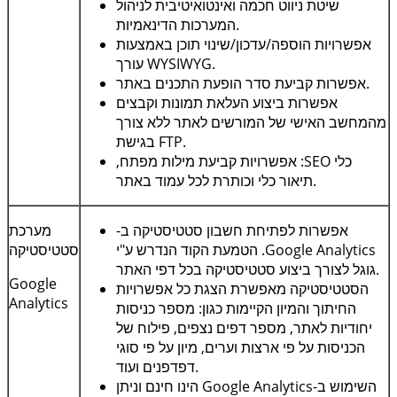
שיטת ניווט חכמה ואינטואיטיבית לניהול
המערכות הדינאמיות.
אפשרויות הוספה/עדכון/שינוי תוכן באמצעות
.
WYSIWYG
עורך
אפשרות קביעת סדר הופעת התכנים באתר.
אפשרות ביצוע העלאת תמונות וקבצים
מהמחשב האישי של המורשים לאתר ללא צורך
.
FTP
בגישת
כלי
SEO
: אפשרויות קביעת מילות מפתח,
תיאור כלי וכותרת לכל עמוד באתר.
אפשרות לפתיחת חשבון סטטיסטיקה ב-
מערכת
Google Analytics
. הטמעת הקוד הנדרש ע"י
סטטיסטיקה
גוגל לצורך ביצוע סטטיסטיקה בכל דפי האתר.
Google
הסטטיסטיקה מאפשרת הצגת כל אפשרויות
Analytics
החיתוך והמיון הקיימות כגון: מספר כניסות
יחודיות לאתר, מספר דפים נצפים, פילוח של
הכניסות על פי ארצות וערים, מיון על פי סוגי
דפדפנים ועוד.
השימוש ב-
Google Analytics
הינו חינם וניתן