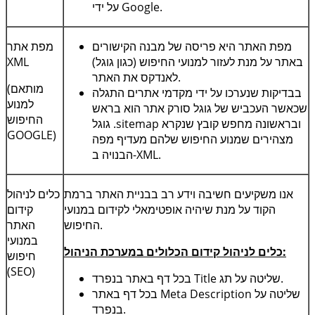
.
Google
על ידי
מפת האתר היא פריסה של מבנה הקישורים
מפת אתר
באתר על מנת לעזור למנועי החיפוש (כגון גוגל)
XML
לאנדקס את האתר.
(מותאם
בבדיקות שנערכו על ידי מקדמי אתרים התגלה
למנוע
שכאשר העכביש של גוגל סורק אתר הוא בראש
החיפוש
ובראשונה מחפש קובץ שנקרא
sitemap
. גוגל
GOOGLE
)
מצהירים שמנוע החיפוש שלהם מעדיף מפה
.
XML
הבנויה ב-
אנו משקיעים חשיבה וידע רב בבניית האתר ברמת
כלים לניהול
הקוד על מנת שיהיה אופטימאלי לקידום במנועי
קידום
החיפוש.
האתר
במנועי
כלים לניהול קידום הכלולים במערכת הניהול:
חיפוש
(
SEO
)
בכל דף באתר בנפרד.
שליטה על תג
Title
שליטה על
Meta Description
בכל דף באתר
בנפרד.