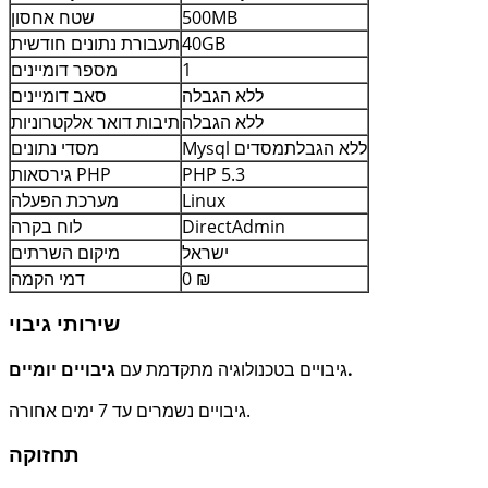
500MB
שטח אחסון
40GB
תעבורת נתונים חודשית
1
מספר דומיינים
ללא הגבלה
סאב דומיינים
ללא הגבלה
תיבות דואר אלקטרוניות
ללא הגבלתמסדים
Mysql
מסדי נתונים
PHP 5.3
PHP
גירסאות
Linux
מערכת הפעלה
DirectAdmin
לוח בקרה
ישראל
מיקום השרתים
0 ₪
דמי הקמה
שירותי גיבוי
גיבויים יומיים.
גיבויים בטכנולוגיה מתקדמת עם
גיבויים נשמרים עד 7 ימים אחורה.
תחזוקה