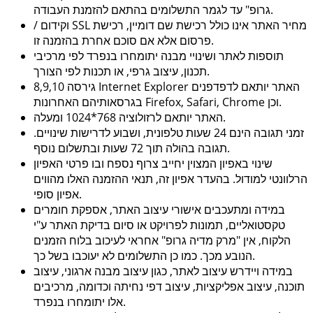
גרופ" עד לגמר התשלומים בהתאם להזמנת העבודה.
מחיר האתר אינו כולל רכישת שם דומיין, רכישת
SSL
וקידום /
פרסום אלא אם סוכם אחרת בהזמנה זו.
תוספות לאתר ושינויי מבנה יתומחרו בנפרד לפי מרכיבי
תכנון, עיצוב גרפי, או תכנות לפי הצורך.
האתר יותאם לדפדפנים
Internet Explorer
גירסה 8,9,10
בגרסאותיהם האחרונות.
וכן
Firefox, Safari, Chrome
האתר יותאם לרזולוציה 768*1024 ומעלה.
זמני תגובה הינם 24 שעות טלפונית, ושבוע לדרישות שינויים.
תגובה בהולה תוך 72 שעות ובתשלום נוסף.
שינוי באפיון המצוין יחייב צרוף נספח ובו פרטי האפיון
הרלוונטי למודול. בהעדר אפיון זה, תנאי ההזמנה האלו מהווים
אפיון סופי.
במידה ומתעכבים אישורי עיצוב האתר, אספקת חומרים
טקסטואליים, תמונות לפרויקט או סיום בדיקת האתר ע"י
הלקוח, אין "מרק מדיה גרופ" אחראי לעיכוב בלוח הזמנים
הנובע מכך. כמו כן התשלומים לא יעוכבו בשל כך.
במידה ויידרש עיצוב לאתר, כגון עיצוב מבנה ארגוני, עיצוב
תוכנה, עיצוב אפליקציות, עיצוב דפי נחיתה וכדומה, מרכיבים
אלו יתומחרו בנפרד.