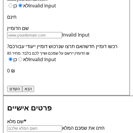
Invalid Input
לא
כן
חינם
שם הדומיין
Invalid Input
רכשו דומיין חדש
האם תרצו שנרכוש דומיין ייעודי עבורכם?
הדומיין יירשם על שמכם ושייך לכם בלבד. מחיר 85 ₪
Invalid Input
לא
כן
0 ₪
פרטים אישיים
*
שם מלא
הזינו את שמכם המלא